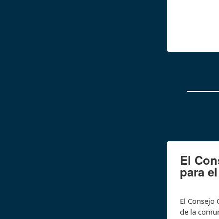
El Con
para e
El Consejo 
de la comun