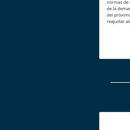
normas de
de la deman
del próxim
reajustar a