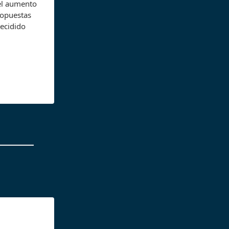
 el aumento
ropuestas
decidido