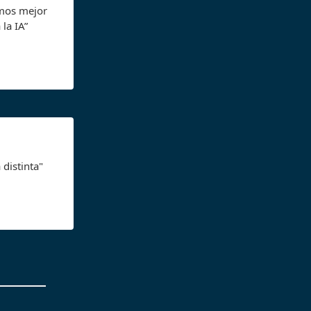
emos mejor
la IA”
distinta"