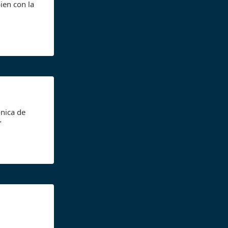
ien con la
ónica de
"