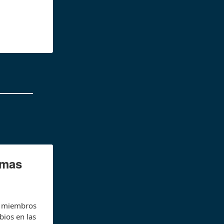
rmas
or miembros
bios en las