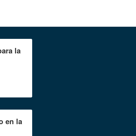
ara la
o en la