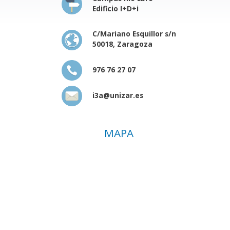
Edificio I+D+i
C/Mariano Esquillor s/n
50018, Zaragoza
976 76 27 07
i3a@unizar.es
MAPA