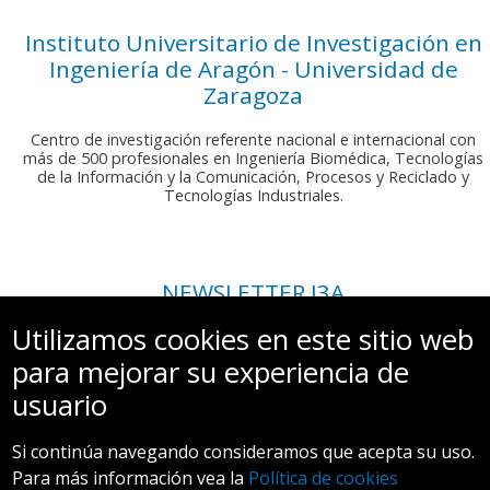
Instituto Universitario de Investigación en
Ingeniería de Aragón - Universidad de
Zaragoza
Centro de investigación referente nacional e internacional con
más de 500 profesionales en Ingeniería Biomédica, Tecnologías
de la Información y la Comunicación, Procesos y Reciclado y
Tecnologías Industriales.
NEWSLETTER I3A
Si deseas recibir nuestro boletín mensual, envíanos un correo a:
Utilizamos cookies en este sitio web
comunicacion.i3a@unizar.es
para mejorar su experiencia de
usuario
Si continúa navegando consideramos que acepta su uso.
Para más información vea la
Política de cookies