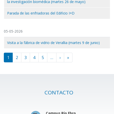
la investigación biomédica (martes 26 de mayo)
Parada de las enfriadoras del Edificio I+D
05-05-2026
Visita a la fábrica de vidrio de Verallia (martes 9 de junio)
Paginación
1
2
3
4
5
…
›
Siguiente página
»
Última página
CONTACTO
Campus Río Ebro