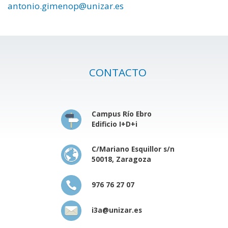
antonio.gimenop@unizar.es
CONTACTO
Campus Río Ebro
Edificio I+D+i
C/Mariano Esquillor s/n
50018, Zaragoza
976 76 27 07
i3a@unizar.es