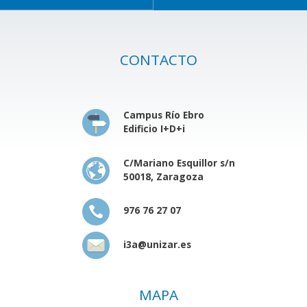
CONTACTO
Campus Río Ebro
Edificio I+D+i
C/Mariano Esquillor s/n
50018, Zaragoza
976 76 27 07
i3a@unizar.es
MAPA