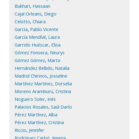
,
Bukhari
Hassaan
,
Cajal Orleans
Diego
,
Celotto
Chiara
,
García
Pablo Vicente
,
García Mendívil
Laura
,
Garrido Huéscar
Elisa
,
Gómez Fonseca
Neurys
,
Gómez Gómez
Marta
,
Hernández Bellido
Natalia
,
Madrid Chirinos
Josseline
,
Martínez Martínez
Dorselia
,
Moreno Aramburu
Cristina
,
Noguero Soler
Inés
,
Palacios Rosales
Saúl Darío
,
Pérez Martínez
Alba
,
Pérez Martínez
Cristina
,
Riccio
Jennifer
,
Rodríguez Carbó
Jimena