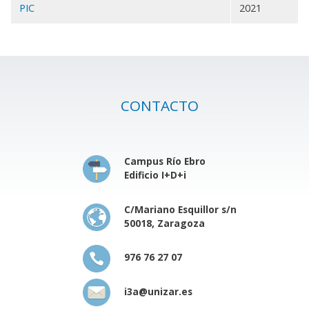
PIC
2021
CONTACTO
Campus Río Ebro
Edificio I+D+i
C/Mariano Esquillor s/n
50018, Zaragoza
976 76 27 07
i3a@unizar.es