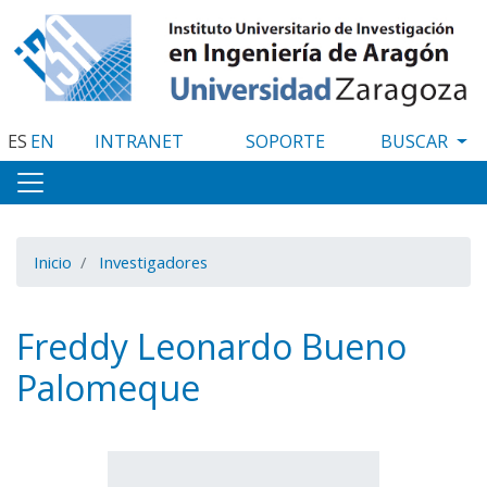
Pasar
al
contenido
principal
ES
EN
INTRANET
SOPORTE
Inicio
Investigadores
Freddy Leonardo Bueno
Palomeque