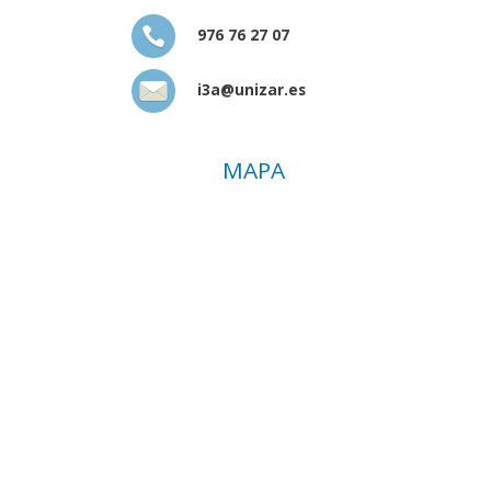
976 76 27 07
i3a@unizar.es
MAPA