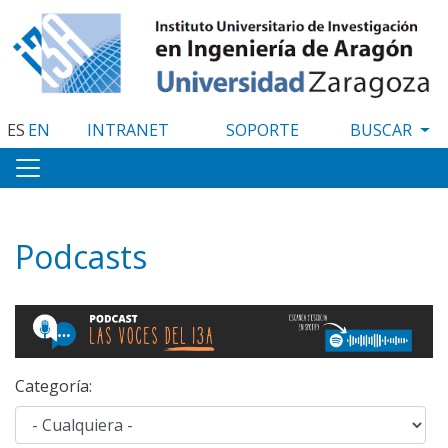
Pasar
al
contenido
principal
ES
EN
INTRANET
SOPORTE
Podcasts
Categoría: