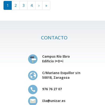
Paginación
1
2
3
4
›
Siguiente página
»
Última página
CONTACTO
Campus Río Ebro
Edificio I+D+i
C/Mariano Esquillor s/n
50018, Zaragoza
976 76 27 07
i3a@unizar.es