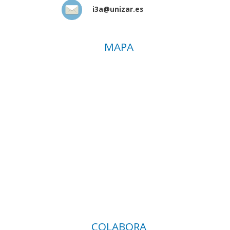
i3a@unizar.es
MAPA
COLABORA