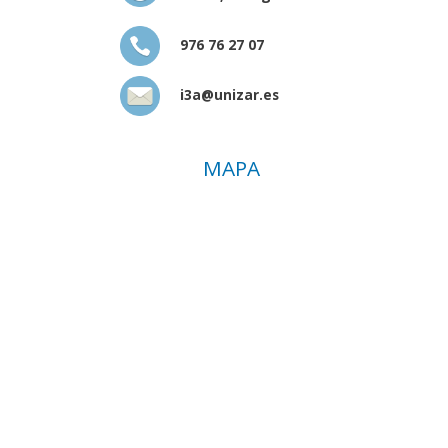
976 76 27 07
i3a@unizar.es
MAPA