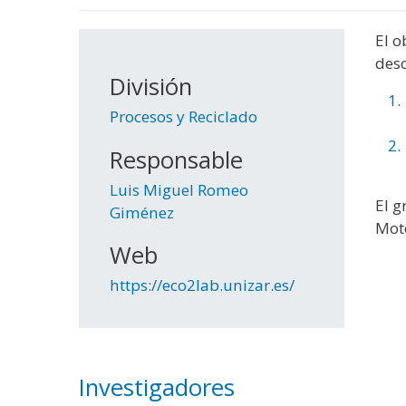
El o
desc
División
Procesos y Reciclado
Responsable
Luis Miguel Romeo
El g
Giménez
Moto
Web
https://eco2lab.unizar.es/
Investigadores