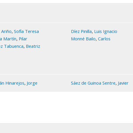
,
,
 Ariño
Sofía Teresa
Díez Pinilla
Luis Ignacio
,
,
a Martín
Pilar
Monné Bailo
Carlos
,
ez Tabuenca
Beatriz
,
,
án Hinarejos
Jorge
Sáez de Guinoa Sentre
Javier