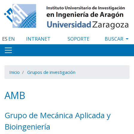
Pasar
al
contenido
principal
ES
EN
INTRANET
SOPORTE
Inicio
Grupos de investigación
AMB
Grupo de Mecánica Aplicada y
Bioingeniería