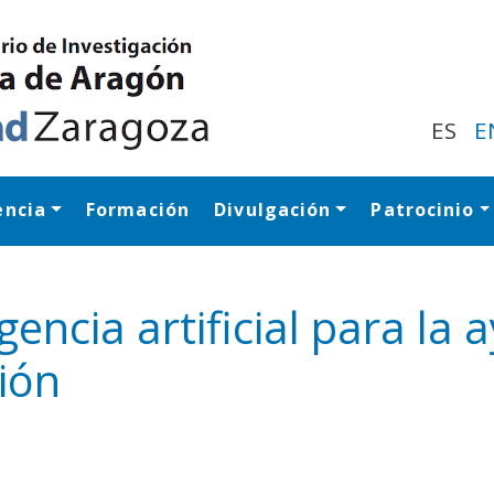
Pasar
al
contenido
principal
ES
E
encia
Formación
Divulgación
Patrocinio
Navegación princip
igencia artificial para la
ión