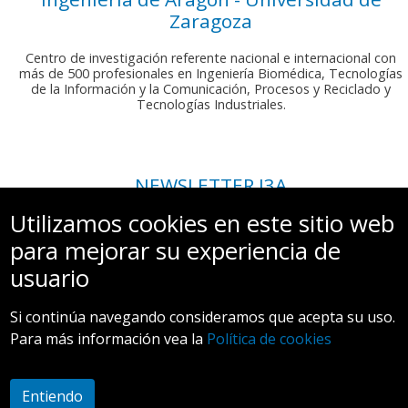
Zaragoza
Centro de investigación referente nacional e internacional con
más de 500 profesionales en Ingeniería Biomédica, Tecnologías
de la Información y la Comunicación, Procesos y Reciclado y
Tecnologías Industriales.
NEWSLETTER I3A
Si deseas recibir nuestro boletín mensual, envíanos un correo a:
Utilizamos cookies en este sitio web
comunicacion.i3a@unizar.es
para mejorar su experiencia de
usuario
Si continúa navegando consideramos que acepta su uso.
Para más información vea la
Política de cookies
Aviso legal y Política de privacidad
Entiendo