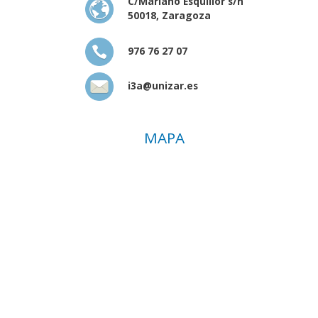
C/Mariano Esquillor s/n
50018, Zaragoza
976 76 27 07
i3a@unizar.es
MAPA