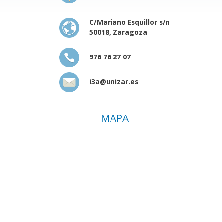
C/Mariano Esquillor s/n
50018, Zaragoza
976 76 27 07
i3a@unizar.es
MAPA