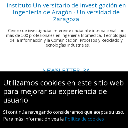
Instituto Universitario de Investigación en
Ingeniería de Aragón - Universidad de
Zaragoza
Centro de investigación referente nacional e internacional con
más de 500 profesionales en Ingeniería Biomédica, Tecnologías
de la Información y la Comunicación, Procesos y Reciclado y
Tecnologías Industriales.
NEWSLETTER I3A
Si deseas recibir nuestro boletín mensual, envíanos un correo a:
Utilizamos cookies en este sitio web
comunicacion.i3a@unizar.es
para mejorar su experiencia de
usuario
Si continúa navegando consideramos que acepta su uso.
Para más información vea la
Política de cookies