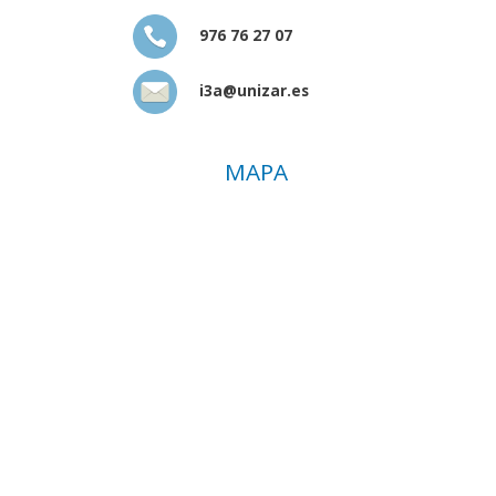
976 76 27 07
i3a@unizar.es
MAPA