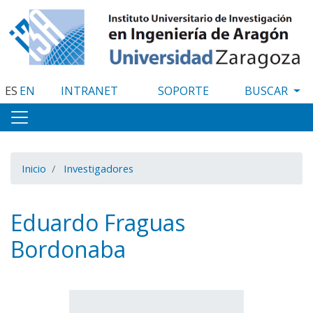
Pasar
al
contenido
principal
ES
EN
INTRANET
SOPORTE
Inicio
Investigadores
Eduardo Fraguas
Bordonaba