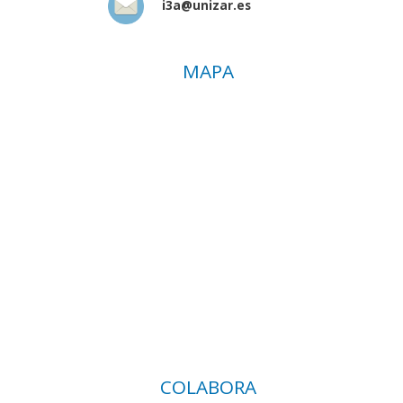
i3a@unizar.es
MAPA
COLABORA