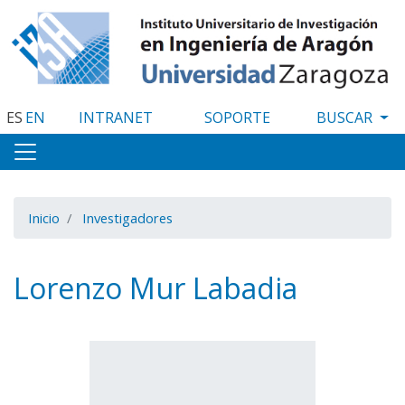
Pasar
al
contenido
principal
ES
EN
INTRANET
SOPORTE
Inicio
Investigadores
Lorenzo Mur Labadia