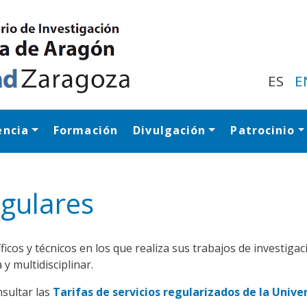
Pasar
al
contenido
principal
ES
E
encia
Formación
Divulgación
Patrocinio
Navegación princip
ngulares
tíficos y técnicos en los que realiza sus trabajos de investi
y multidisciplinar.
nsultar las
Tarifas de servicios regularizados de la Univ