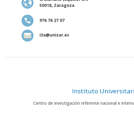
50018, Zaragoza
976 76 27 07
i3a@unizar.es
Instituto Universita
Centro de investigación referente nacional e inter