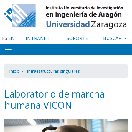
Pasar
al
contenido
principal
ES
EN
INTRANET
SOPORTE
Inicio
Infraestructuras singulares
Laboratorio de marcha
humana VICON