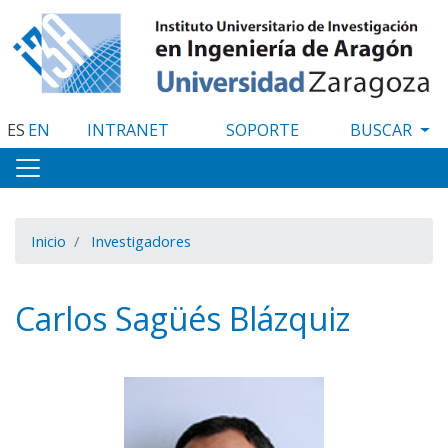
Pasar
al
contenido
principal
ES
EN
INTRANET
SOPORTE
Inicio
Investigadores
Carlos Sagüés Blázquiz