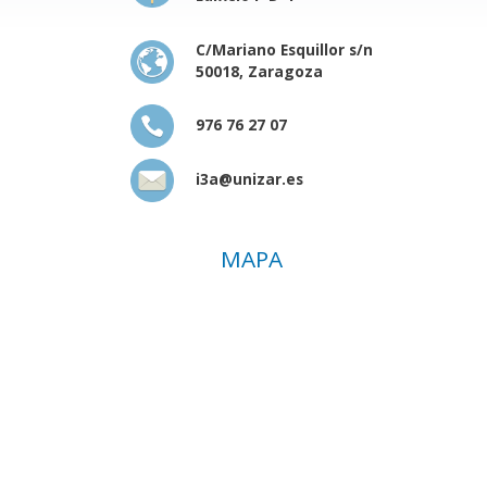
C/Mariano Esquillor s/n
50018, Zaragoza
976 76 27 07
i3a@unizar.es
MAPA