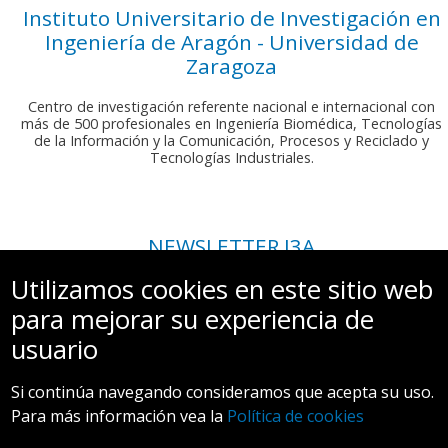
Instituto Universitario de Investigación en
Ingeniería de Aragón - Universidad de
Zaragoza
Centro de investigación referente nacional e internacional con
más de 500 profesionales en Ingeniería Biomédica, Tecnologías
de la Información y la Comunicación, Procesos y Reciclado y
Tecnologías Industriales.
NEWSLETTER I3A
Si deseas recibir nuestro boletín mensual, envíanos un correo a:
Utilizamos cookies en este sitio web
comunicacion.i3a@unizar.es
para mejorar su experiencia de
usuario
Si continúa navegando consideramos que acepta su uso.
Para más información vea la
Política de cookies