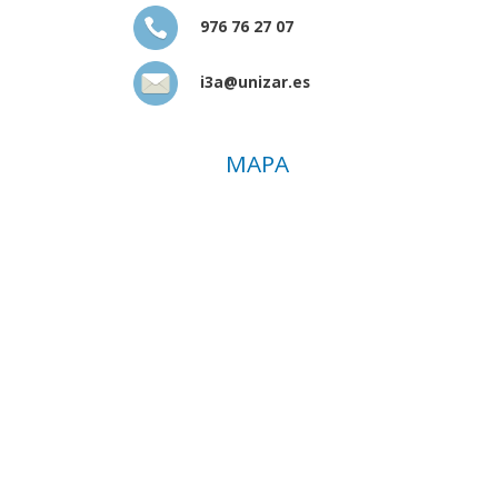
976 76 27 07
i3a@unizar.es
MAPA