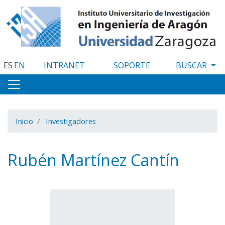
Pasar
al
contenido
principal
ES
EN
INTRANET
SOPORTE
Inicio
Investigadores
Rubén Martínez Cantín