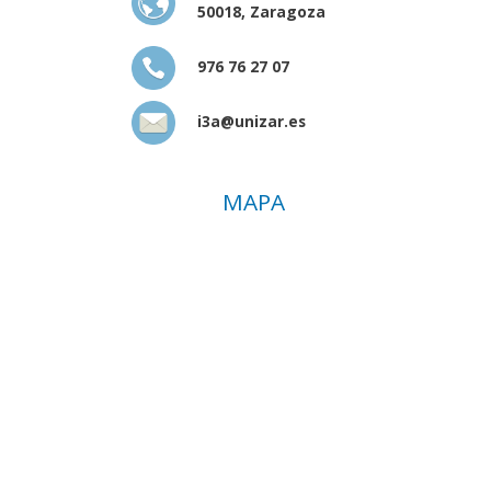
50018, Zaragoza
976 76 27 07
i3a@unizar.es
MAPA