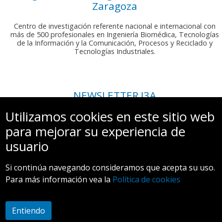
Zaragoza
Centro de investigación referente nacional e internacional con
más de 500 profesionales en Ingeniería Biomédica, Tecnologías
de la Información y la Comunicación, Procesos y Reciclado y
Tecnologías Industriales.
NEWSLETTER I3A
Si deseas recibir nuestro boletín mensual, envíanos un correo a:
Utilizamos cookies en este sitio web
comunicacion.i3a@unizar.es
para mejorar su experiencia de
usuario
Si continúa navegando consideramos que acepta su uso.
Para más información vea la
Política de cookies
Aviso legal y Política de privacidad
Entiendo