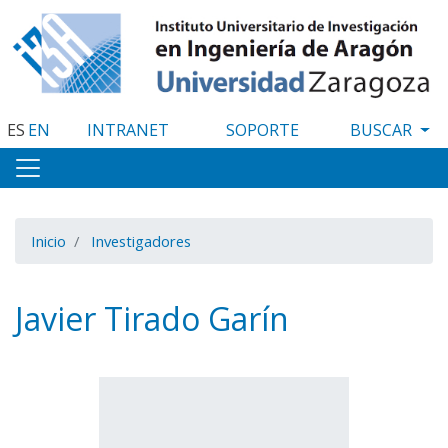
Pasar
al
contenido
principal
ES
EN
INTRANET
SOPORTE
Inicio
Investigadores
Javier Tirado Garín