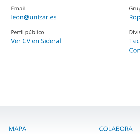
Email
Grup
leon@unizar.es
Rop
Perfil público
Divi
Ver CV en Sideral
Tec
Com
MAPA
COLABORA