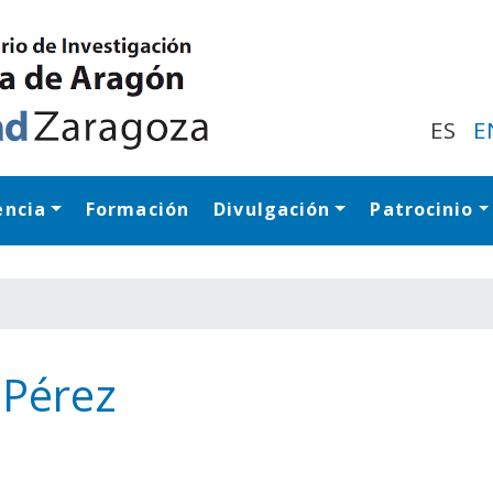
Pasar
al
contenido
principal
ES
E
encia
Formación
Divulgación
Patrocinio
Navegación princip
 Pérez