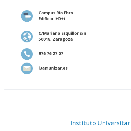
Campus Río Ebro
Edificio I+D+i
C/Mariano Esquillor s/n
50018, Zaragoza
976 76 27 07
i3a@unizar.es
Instituto Universita