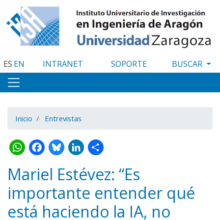
Pasar
al
contenido
principal
ES
EN
INTRANET
SOPORTE
Inicio
Entrevistas
WhatsApp
Facebook
Bluesky
LinkedIn
Share
Mariel Estévez: “Es
importante entender qué
está haciendo la IA, no