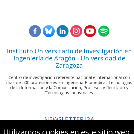
Instituto Universitario de Investigación en
Ingeniería de Aragón - Universidad de
Zaragoza
Centro de investigación referente nacional e internacional con
más de 500 profesionales en Ingeniería Biomédica, Tecnologías
de la Información y la Comunicación, Procesos y Reciclado y
Tecnologías Industriales.
NEWSLETTER I3A
Si deseas recibir nuestro boletín mensual, envíanos un correo a:
Utilizamos cookies en este sitio web