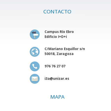
CONTACTO
Campus Río Ebro
Edificio I+D+i
C/Mariano Esquillor s/n
50018, Zaragoza
976 76 27 07
i3a@unizar.es
MAPA