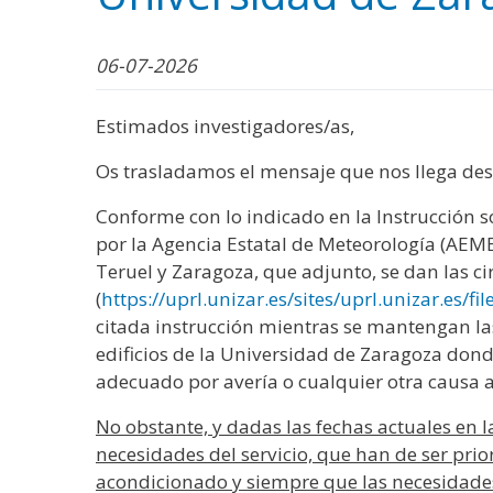
WhatsApp
Facebook
Bluesk
Link
S
06-07-2026
Estimados investigadores/as,
Os trasladamos el mensaje que nos llega desd
Conforme con lo indicado en la Instrucción s
por la Agencia Estatal de Meteorología (AEME
Teruel y Zaragoza, que adjunto, se dan las ci
(
https://uprl.unizar.es/sites/uprl.unizar.es/fi
citada instrucción mientras se mantengan la
edificios de la Universidad de Zaragoza dond
adecuado por avería o cualquier otra causa 
No obstante, y dadas las fechas actuales en 
necesidades del servicio, que han de ser prior
acondicionado y siempre que las necesidades