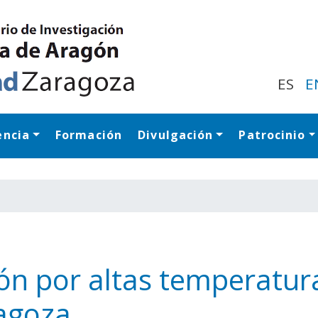
Pasar
al
contenido
principal
ES
E
encia
Formación
Divulgación
Patrocinio
Navegación princip
ión por altas temperatura
agoza