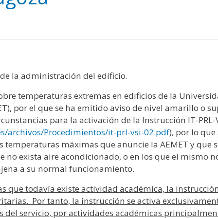
y
edIn
hare
e la administración del edificio.
obre temperaturas extremas en edificios de la Universi
T), por el que se ha emitido aviso de nivel amarillo o s
rcunstancias para la activación de la Instrucción IT-PRL-
les/archivos/Procedimientos/it-prl-vsi-02.pdf
), por lo qu
s temperaturas máximas que anuncie la AEMET y que se 
e no exista aire acondicionado, o en los que el mismo 
ajena a su normal funcionamiento.
las que todavía existe actividad académica, la instrucci
itarias. Por tanto, la instrucción se activa exclusivamen
 del servicio, por actividades académicas principalment