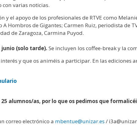
 con varias noticias.
n y el apoyo de los profesionales de RTVE como Melanie
o A Hombros de Gigantes; Carmen Ruiz, periodista de T
rsidad de Zaragoza, Carmina Puyod.
junio (solo tarde).
Se incluyen los coffee-break y la co
 interés y que os animéis a participar. En las ediciones
ulario
 25 alumnos/as, por lo que os pedimos que formalicéis
un correo electrónico a
mbentue@unizar.es
/ i3a@unizar 