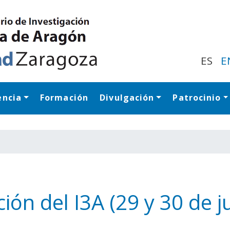
Pasar
al
contenido
principal
ES
E
encia
Formación
Divulgación
Patrocinio
Navegación princip
ón del I3A (29 y 30 de j