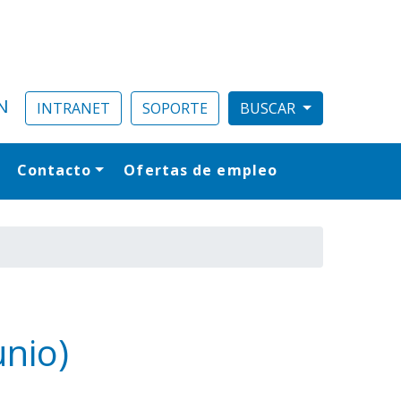
N
INTRANET
SOPORTE
Contacto
Ofertas de empleo
al
unio)