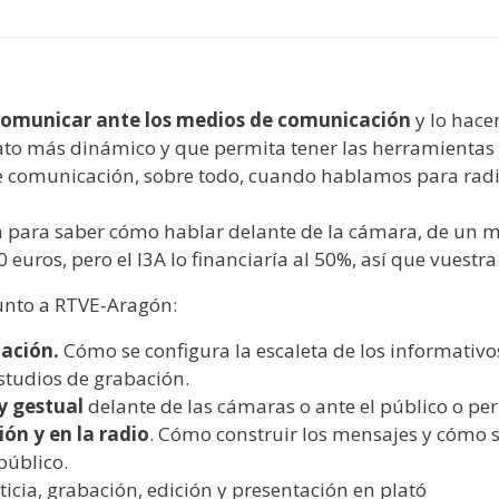
y
edIn
hare
comunicar ante los medios de comunicación
y lo hace
mato más dinámico y que permita tener las herramientas 
e comunicación, sobre todo, cuando hablamos para radio
a para saber cómo hablar delante de la cámara, de un m
 euros, pero el I3A lo financiaría al 50%, así que vuestr
nto a RTVE-Aragón:
cación.
Cómo se configura la escaleta de los informativo
estudios de grabación.
y gestual
delante de las cámaras o ante el público o pe
ión y en la radio
. Cómo construir los mensajes y cómo se
público.
icia, grabación, edición y presentación en plató