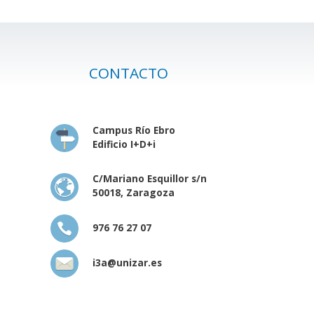
CONTACTO
Campus Río Ebro
Edificio I+D+i
C/Mariano Esquillor s/n
50018, Zaragoza
976 76 27 07
i3a@unizar.es