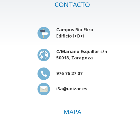
CONTACTO
Campus Río Ebro
Edificio I+D+i
C/Mariano Esquillor s/n
50018, Zaragoza
976 76 27 07
i3a@unizar.es
MAPA