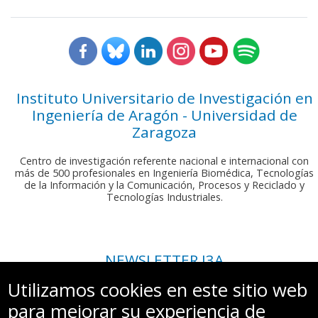
Instituto Universitario de Investigación en
Ingeniería de Aragón - Universidad de
Zaragoza
Centro de investigación referente nacional e internacional con
más de 500 profesionales en Ingeniería Biomédica, Tecnologías
de la Información y la Comunicación, Procesos y Reciclado y
Tecnologías Industriales.
NEWSLETTER I3A
Si deseas recibir nuestro boletín mensual, envíanos un correo a:
Utilizamos cookies en este sitio web
comunicacion.i3a@unizar.es
para mejorar su experiencia de