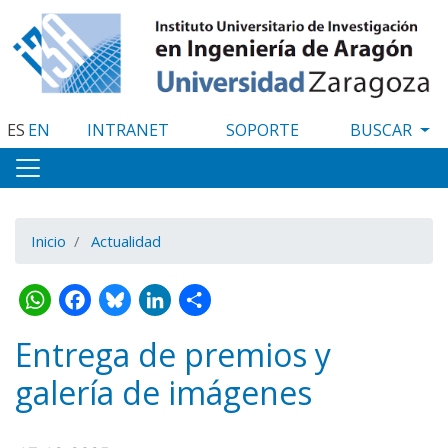
Pasar
al
contenido
principal
ES
EN
INTRANET
SOPORTE
Inicio
Actualidad
WhatsApp
Facebook
Bluesky
LinkedIn
Share
Entrega de premios y
galería de imágenes