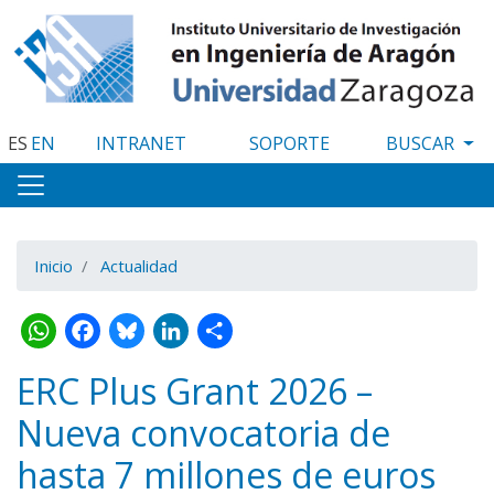
Pasar
al
contenido
principal
ES
EN
INTRANET
SOPORTE
Inicio
Actualidad
WhatsApp
Facebook
Bluesky
LinkedIn
Share
ERC Plus Grant 2026 –
Nueva convocatoria de
hasta 7 millones de euros