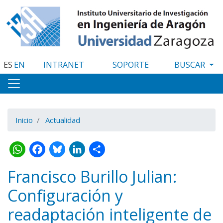
Pasar
al
contenido
principal
ES
EN
INTRANET
SOPORTE
Inicio
Actualidad
WhatsApp
Facebook
Bluesky
LinkedIn
Share
Francisco Burillo Julian:
Configuración y
readaptación inteligente de