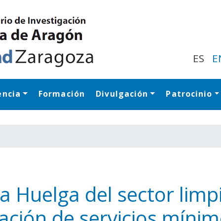
Pasar
al
contenido
principal
ES
E
encia
Formación
Divulgación
Patrocinio
Navegación princip
a Huelga del sector limpi
ación de servicios míni