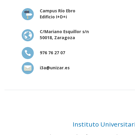
Campus Río Ebro
Edificio I+D+i
C/Mariano Esquillor s/n
50018, Zaragoza
976 76 27 07
i3a@unizar.es
Instituto Universita