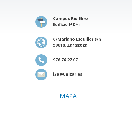
Campus Río Ebro
Edificio I+D+i
C/Mariano Esquillor s/n
50018, Zaragoza
976 76 27 07
i3a@unizar.es
MAPA