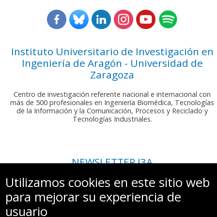
Instituto Universitario de Investigación en
Ingeniería de Aragón - Universidad de
Zaragoza
Centro de investigación referente nacional e internacional con
más de 500 profesionales en Ingeniería Biomédica, Tecnologías
de la Información y la Comunicación, Procesos y Reciclado y
Tecnologías Industriales.
NEWSLETTER I3A
Si deseas recibir nuestro boletín mensual, envíanos un correo a:
Utilizamos cookies en este sitio web
comunicacion.i3a@unizar.es
para mejorar su experiencia de
usuario