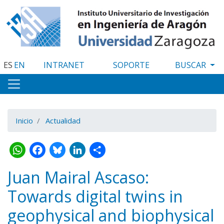
Pasar
al
contenido
principal
ES
EN
INTRANET
SOPORTE
Inicio
Actualidad
WhatsApp
Facebook
Bluesky
LinkedIn
Share
Juan Mairal Ascaso:
Towards digital twins in
geophysical and biophysical