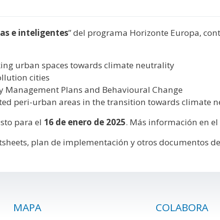
y
edIn
hare
s e inteligentes
” del programa Horizonte Europa, con
ng urban spaces towards climate neutrality
ution cities
ty Management Plans and Behavioural Change
d peri-urban areas in the transition towards climate ne
sto para el
16 de enero de 2025
. Más información en el
tsheets, plan de implementación y otros documentos de
MAPA
COLABORA