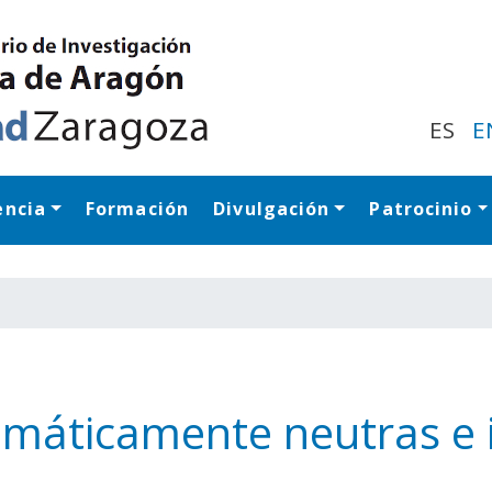
Pasar
al
contenido
principal
ES
E
encia
Formación
Divulgación
Patrocinio
Navegación princip
imáticamente neutras e i