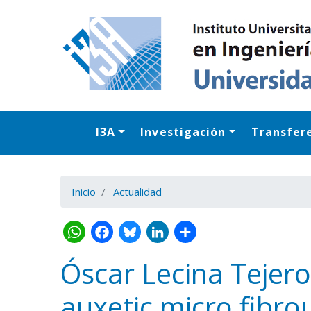
I3A
Investigación
Transfer
Inicio
Actualidad
Óscar Lecina Tejero
auxetic micro fibrou