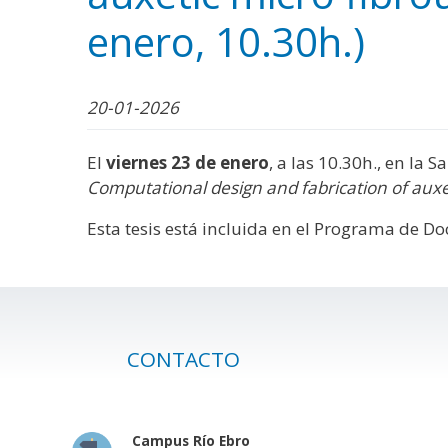
WhatsApp
Facebook
Bluesk
Link
S
enero, 10.30h.)
20-01-2026
El
viernes 23 de enero
, a las 10.30h., en la 
Computational design and fabrication of auxet
Esta tesis está incluida en el Programa de D
CONTACTO
Campus Río Ebro