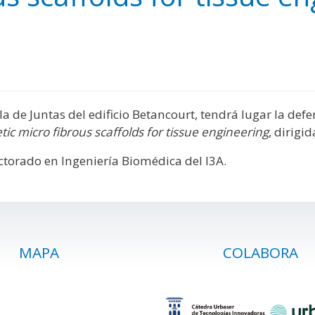
y
edIn
hare
Sala de Juntas del edificio Betancourt, tendrá lugar la def
ic micro fibrous scaffolds for tissue engineering
, dirigi
octorado en Ingeniería Biomédica del I3A.
MAPA
COLABORA