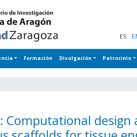
Pasar
al
contenido
principal
ES
E
encia
Formación
Divulgación
Patrocinio
Navegación princip
: Computational design a
s scaffolds for tissue en