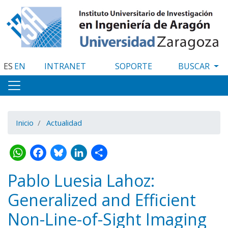
Pasar
al
contenido
principal
ES
EN
INTRANET
SOPORTE
Inicio
Actualidad
WhatsApp
Facebook
Bluesky
LinkedIn
Share
Pablo Luesia Lahoz:
Generalized and Efficient
Non-Line-of-Sight Imaging