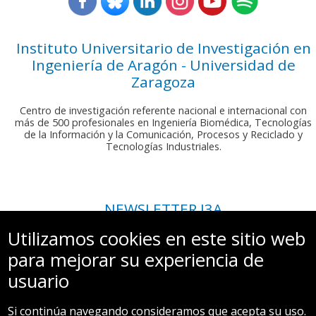
Instituto Universitario de Investigación en
Ingeniería de Aragón - Universidad de
Zaragoza
Centro de investigación referente nacional e internacional con
más de 500 profesionales en Ingeniería Biomédica, Tecnologías
de la Información y la Comunicación, Procesos y Reciclado y
Tecnologías Industriales.
NEWSLETTER I3A
Si deseas recibir nuestro boletín mensual, envíanos un correo a:
Utilizamos cookies en este sitio web
comunicacion.i3a@unizar.es
para mejorar su experiencia de
usuario
Si continúa navegando consideramos que acepta su uso.