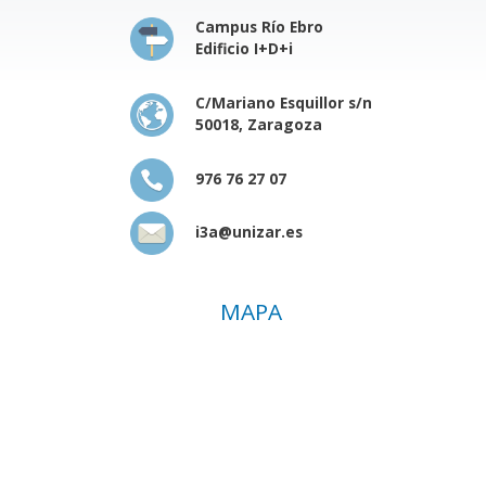
Campus Río Ebro
Edificio I+D+i
C/Mariano Esquillor s/n
50018, Zaragoza
976 76 27 07
i3a@unizar.es
MAPA