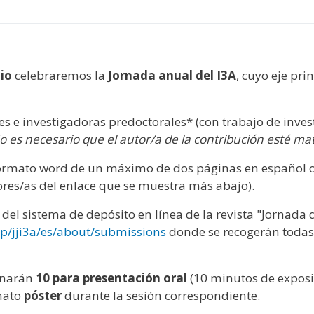
y
edIn
hare
nio
celebraremos la
Jornada anual del I3A
, cuyo eje pri
 e investigadoras predoctorales* (con trabajo de inves
o es necesario que el autor/a de la contribución esté ma
 formato word de un máximo de dos páginas en español o
res/as del enlace que se muestra más abajo).
 del sistema de depósito en línea de la revista "Jornada
hp/jji3a/es/about/submissions
donde se recogerán todas 
ionarán
10 para presentación oral
(10 minutos de exposi
mato
póster
durante la sesión correspondiente.