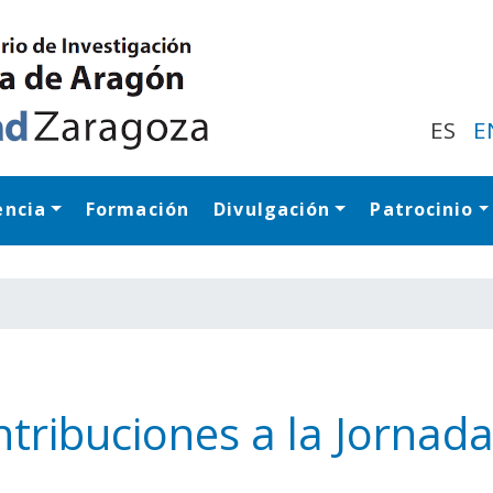
Pasar
al
contenido
principal
ES
E
encia
Formación
Divulgación
Patrocinio
Navegación princip
tribuciones a la Jornad