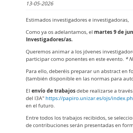
WhatsApp
Facebook
Bluesk
Link
S
13-05-2026
Estimados investigadores e investigadoras,
Como ya os adelantamos, el
martes
9 de ju
Investigadores/as.
Queremos animar a los jóvenes investigadores
participar como ponentes en este evento.
* N
Para ello, deberéis preparar un abstract en
(también disponible en las normas para auto
El
envío de trabajos
debe realizarse a través
del I3A"
https://papiro.unizar.es/ojs/index.p
en el futuro.
Entre todos los trabajos recibidos, se selecc
de contribuciones serán presentadas en for