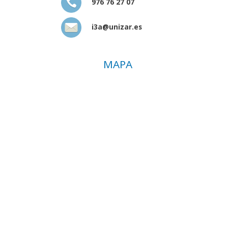
976 76 27 07
i3a@unizar.es
MAPA