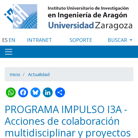
Pasar
al
contenido
principal
ES
EN
INTRANET
SOPORTE
Inicio
Actualidad
WhatsApp
Facebook
Bluesky
LinkedIn
Share
PROGRAMA IMPULSO I3A -
Acciones de colaboración
multidisciplinar y proyectos