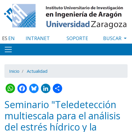
Pasar
al
contenido
principal
ES
EN
INTRANET
SOPORTE
Inicio
Actualidad
WhatsApp
Facebook
Bluesky
LinkedIn
Share
Seminario "Teledetección
multiescala para el análisis
del estrés hídrico y la