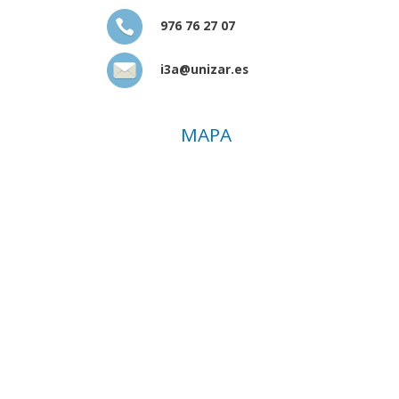
976 76 27 07
i3a@unizar.es
MAPA