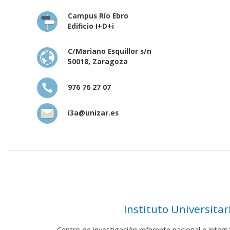
Campus Río Ebro
Edificio I+D+i
C/Mariano Esquillor s/n
50018, Zaragoza
976 76 27 07
i3a@unizar.es
Instituto Universita
Centro de investigación referente nacional e inter