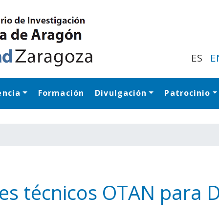
Pasar
al
contenido
principal
ES
E
encia
Formación
Divulgación
Patrocinio
Navegación princip
res técnicos OTAN para 