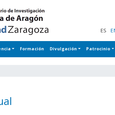
Pasar
al
contenido
principal
ES
E
encia
Formación
Divulgación
Patrocinio
Navegación princip
ual