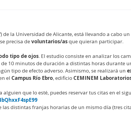
y
edIn
hare
 de la Universidad de Alicante, está llevando a cabo un 
 se precisa de
voluntarios/as
que quieran participar.
odo tipo de ojos
. El estudio consiste en analizar los c
s de 10 minutos de duración a distintas horas durante un
gún tipo de efecto adverso. Asimismo, se realizará un
e
 en el
Campus Río Ebro
, edificio
CEMINEM Laboratorio
a alguien que lo esté, puedes reservar tus citas en el sig
8NbQhxxF4spE99
las distintas franjas horarias de un mismo día (tres cita