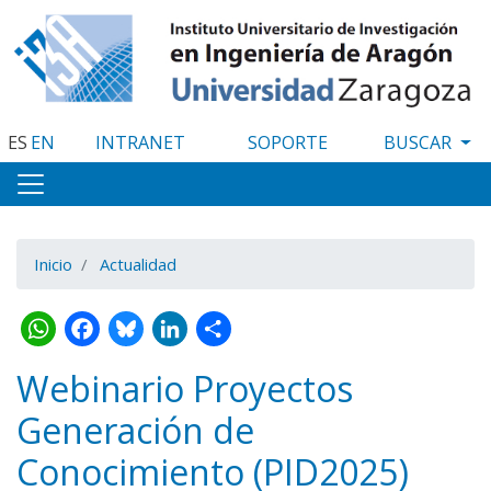
Pasar
al
contenido
principal
ES
EN
INTRANET
SOPORTE
Inicio
Actualidad
WhatsApp
Facebook
Bluesky
LinkedIn
Share
Webinario Proyectos
Generación de
Conocimiento (PID2025)