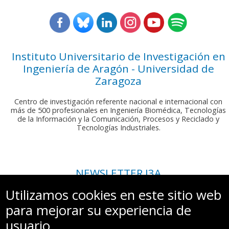
Instituto Universitario de Investigación en
Ingeniería de Aragón - Universidad de
Zaragoza
Centro de investigación referente nacional e internacional con
más de 500 profesionales en Ingeniería Biomédica, Tecnologías
de la Información y la Comunicación, Procesos y Reciclado y
Tecnologías Industriales.
NEWSLETTER I3A
Si deseas recibir nuestro boletín mensual, envíanos un correo a:
Utilizamos cookies en este sitio web
comunicacion.i3a@unizar.es
para mejorar su experiencia de
usuario