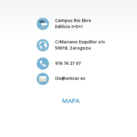
Campus Río Ebro
Edificio I+D+i
C/Mariano Esquillor s/n
50018, Zaragoza
976 76 27 07
i3a@unizar.es
MAPA