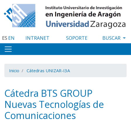
Pasar
al
contenido
principal
ES
EN
INTRANET
SOPORTE
Inicio
Cátedras UNIZAR-I3A
Cátedra BTS GROUP
Nuevas Tecnologías de
Comunicaciones