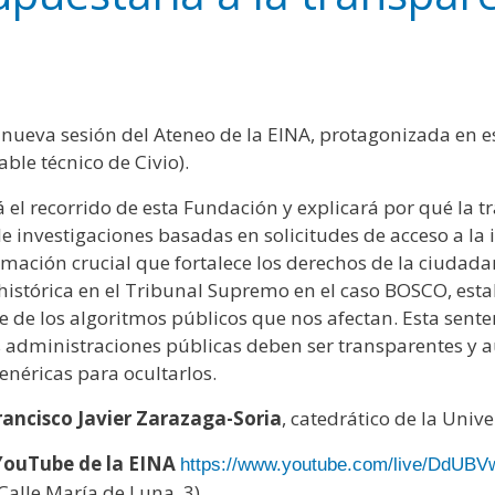
y
edIn
hare
nueva sesión del Ateneo de la EINA, protagonizada en e
ble técnico de Civio).
rá el recorrido de esta Fundación y explicará por qué la
de investigaciones basadas en solicitudes de acceso a la 
rmación crucial que fortalece los derechos de la ciudad
a histórica en el Tribunal Supremo en el caso BOSCO, est
e de los algoritmos públicos que nos afectan. Esta sent
s administraciones públicas deben ser transparentes y au
néricas para ocultarlos.
rancisco Javier Zarazaga-Soria
, catedrático de la Univ
YouTube de la EINA
https://www.youtube.com/live/DdUB
alle María de Luna, 3).