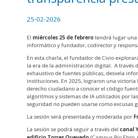
WhatsApp
Facebook
Bluesk
Link
S
25-02-2026
El
miércoles 25 de febrero
tendrá lugar una 
informático y fundador, codirector y responsa
En esta charla, el fundador de Civio explora
la era de la administración digital. A través 
exhaustivo de fuentes públicas, desvela info
instituciones. En 2025, lograron una victori
derecho ciudadano a conocer el código fuent
algoritmos y sistemas de IA utilizados por la
seguridad no pueden usarse como excusas ge
La sesión será presentada y moderada por
F
La sesión se podrá seguir a través del
canal 
edificio Torres Quevedo
(Campus Río Ebro. C