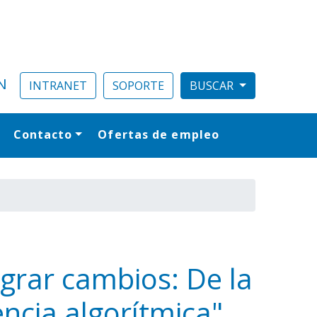
N
INTRANET
SOPORTE
Contacto
Ofertas de empleo
al
ograr cambios: De la
ncia algorítmica"