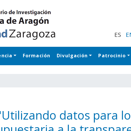
Pasar
al
contenido
principal
ES
E
encia
Formación
Divulgación
Patrocinio
Navegación princip
"Utilizando datos para l
puestaria a la transpare