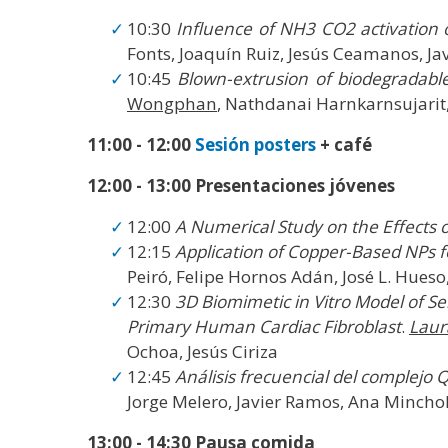
10:30
Influence of NH3 CO2 activation 
Fonts, Joaquín Ruiz, Jesús Ceamanos, Ja
10:45
Blown-extrusion of biodegradable 
Wongphan
, Nathdanai Harnkarnsujarit,
11:00 - 12:00
Sesión posters
+ café
12:00 - 13:00 Presentaciones jóvenes
12:00
A Numerical Study on the Effects o
12:15
Application of Copper-Based NPs f
Peiró, Felipe Hornos Adán, José L. Hues
12:30
3D Biomimetic in Vitro Model of S
Primary Human Cardiac Fibroblast
.
Laur
Ochoa, Jesús Ciriza
12:45
Análisis frecuencial del complejo
Jorge Melero, Javier Ramos, Ana Minchol
13:00 - 14:30 Pausa comida