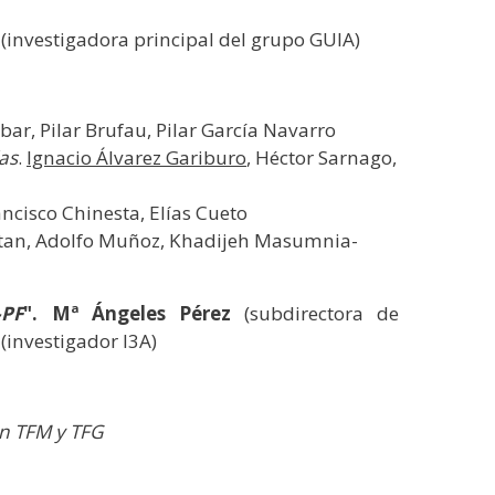
(investigadora principal del grupo GUIA)
ibar, Pilar Brufau, Pilar García Navarro
as
.
Ignacio Álvarez Gariburo
, Héctor Sarnago,
ancisco Chinesta, Elías Cueto
ltan, Adolfo Muñoz, Khadijeh Masumnia-
-PF
". Mª Ángeles Pérez
(subdirectora de
(investigador I3A)
on TFM y TFG