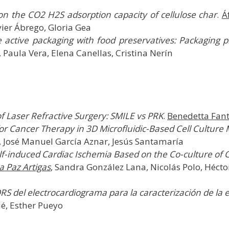
on the CO2 H2S adsorption capacity of cellulose char
.
Á
vier Ábrego, Gloria Gea
active packaging with food preservatives: Packaging pr
 Paula Vera, Elena Canellas, Cristina Nerín
f Laser Refractive Surgery: SMILE vs PRK
.
Benedetta Fant
or Cancer Therapy in 3D Microfluidic-Based Cell Culture
o, José Manuel García Aznar, Jesús Santamaría
elf-induced Cardiac Ischemia Based on the Co-culture o
a Paz Artigas
, Sandra González Lana, Nicolás Polo, Hécto
 QRS del electrocardiograma para la caracterización de l
é, Esther Pueyo