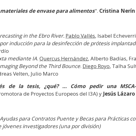
s materiales de envase para alimentos
".
Cristina Nerín
recasting in the Ebro River.
Pablo Vallés
, Isabel Echeverr
por inducción para la desinfección de prótesis implantad
rdío
ixta mediante IA
.
Quercus Hernández
, Alberto Badías, Fr
t Imaging Beyond the Third Bounce
.
Diego Royo
, Talha Su
dreas Velten, Julio Marco
és de la tesis, ¿qué? ... Cómo pedir una MSCA
romotora de Proyectos Europeos del I3A) y
Jesús Lázaro
Ayudas para Contratos Puente y Becas para Prácticas c
 jóvenes investigadores (una por división)