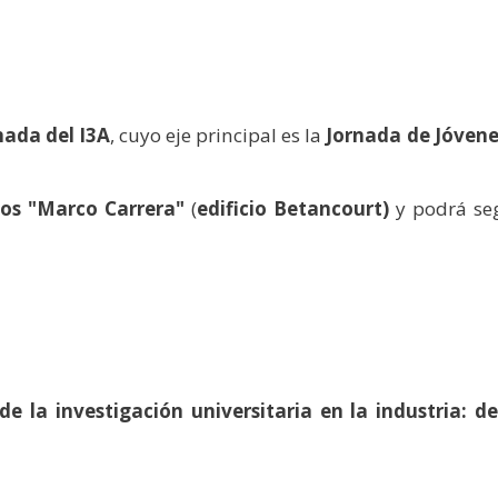
y
edIn
hare
nada del I3A
, cuyo eje principal es
la
Jornada de Jóvene
tos "Marco Carrera"
(
edificio Betancourt)
y podrá seg
e la investigación universitaria en la industria: de