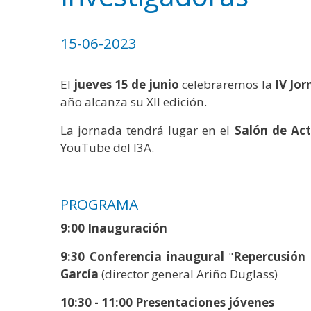
WhatsApp
Facebook
Bluesk
Link
S
15-06-2023
El
jueves 15 de junio
celebraremos la
IV Jor
año alcanza su XII edición.
La jornada tendrá lugar en el
Salón de Ac
YouTube del I3A.
PROGRAMA
9:00 Inauguración
9:30 Conferencia inaugural
"
Repercusión d
García
(director general Ariño Duglass)
10:30 - 11:00
Presentaciones jóvenes