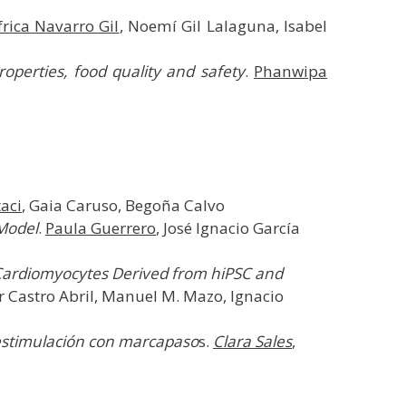
frica Navarro Gil
, Noemí Gil Lalaguna, Isabel
operties, food quality and safety
.
Phanwipa
aci
, Gaia Caruso, Begoña Calvo
 Model
.
Paula Guerrero
, José Ignacio García
f Cardiomyocytes Derived from hiPSC and
r Castro Abril, Manuel M. Mazo, Ignacio
a estimulación con marcapaso
s.
Clara Sales
,