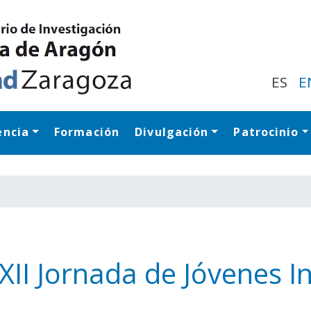
Pasar
al
contenido
principal
ES
E
encia
Formación
Divulgación
Patrocinio
Navegación princip
 XII Jornada de Jóvenes 