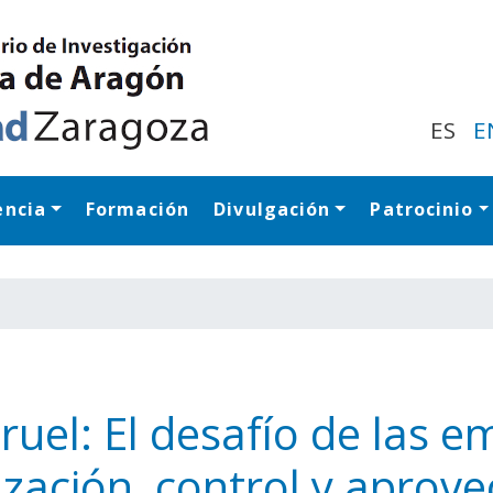
Pasar
al
contenido
principal
ES
E
encia
Formación
Divulgación
Patrocinio
Navegación princip
el: El desafío de las e
zación, control y aprov