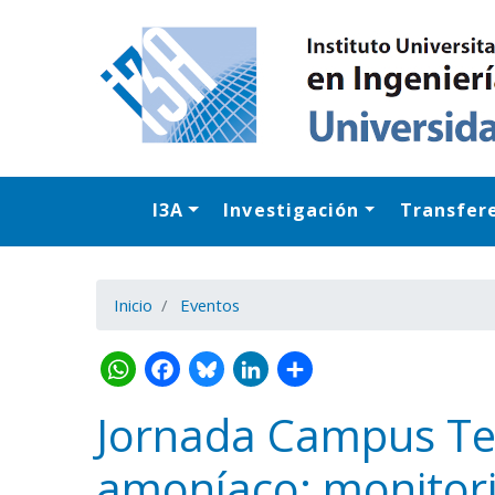
I3A
Investigación
Transfer
Inicio
Eventos
Jornada Campus Teru
amoníaco: monitori