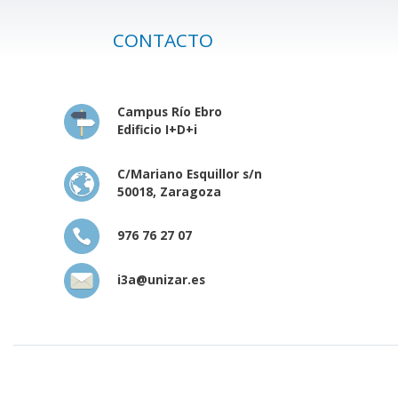
CONTACTO
Campus Río Ebro
Edificio I+D+i
C/Mariano Esquillor s/n
50018, Zaragoza
976 76 27 07
i3a@unizar.es