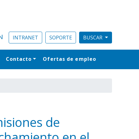
N
INTRANET
SOPORTE
Contacto
Ofertas de empleo
al
misiones de
echamiento en el