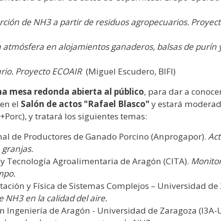
orción de NH3 a partir de residuos agropecuarios. Proye
 atmósfera en alojamientos ganaderos, balsas de purín y
ario. Proyecto ECOAIR
(Miguel Escudero, BIFI)
a mesa redonda abierta al público
, para dar a conoce
 en el
Salón de actos "Rafael Blasco"
y estará modera
Porc), y tratará los siguientes temas:
al de Productores de Ganado Porcino (Anprogapor).
Act
 granjas.
n y Tecnología Agroalimentaria de Aragón (CITA).
Monitor
mpo.
ación y Física de Sistemas Complejos – Universidad de 
 NH3 en la calidad del aire.
 en Ingeniería de Aragón - Universidad de Zaragoza (I3A-