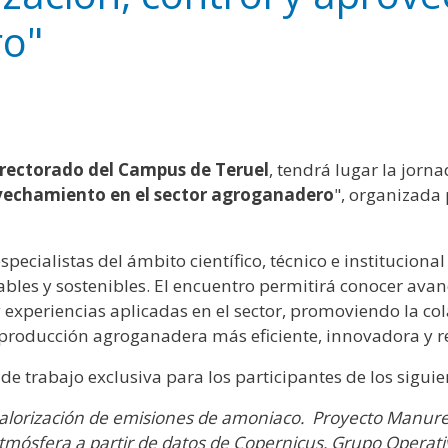
y
edIn
hare
ro"
errectorado del Campus de Teruel
, tendrá lugar la jorna
ovechamiento en el sector agroganadero
", organizada 
specialistas del ámbito científico, técnico e institucion
ables y sostenibles. El encuentro permitirá conocer ava
experiencias aplicadas en el sector, promoviendo la col
producción agroganadera más eficiente, innovadora y r
de trabajo exclusiva para los participantes de los siguie
 valorización de emisiones de amoniaco. Proyecto Manur
tmósfera a partir de datos de Copernicus. Grupo Operat