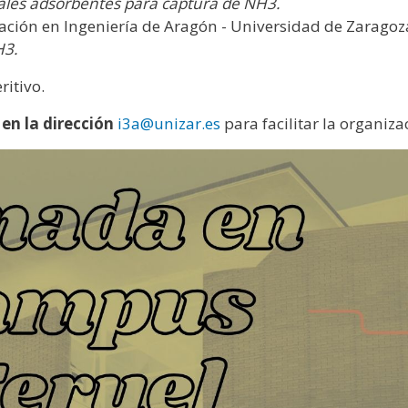
iales adsorbentes para captura de NH3.
igación en Ingeniería de Aragón - Universidad de Zaragoz
H3.
ritivo.
 en la dirección
i3a@unizar.es
para facilitar la organiza