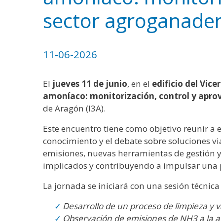
WhatsApp
Facebook
Bluesk
Link
S
sector agroganade
11-06-2026
El
jueves 11 de junio
, en el
edificio del Vic
amoníaco: monitorización, control y apr
de Aragón (I3A).
Este encuentro tiene como objetivo reunir a e
conocimiento y el debate sobre soluciones vi
emisiones, nuevas herramientas de gestión y 
implicados y contribuyendo a impulsar una 
La jornada se iniciará con una sesión técnica 
Desarrollo de un proceso de limpieza y
Observación de emisiones de NH3 a la a