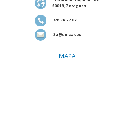
50018, Zaragoza
976 76 27 07
i3a@unizar.es
MAPA