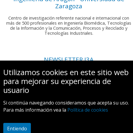
Zaragoza
Centro de investigación referente nacional e internacional con
más de 500 profesionales en Ingeniería Biomédica, Tecnologías
de la Información y la Comunicación, Procesos y Reciclado y
Tecnologías Industriales.
NEWSLETTER I3A
Si deseas recibir nuestro boletín mensual, envíanos un correo a:
Utilizamos cookies en este sitio web
comunicacion.i3a@unizar.es
para mejorar su experiencia de
usuario
Si continúa navegando consideramos que acepta su uso.
Para más información vea la
Política de cookies
Aviso legal y Política de privacidad
Entiendo