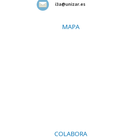
i3a@unizar.es
MAPA
COLABORA