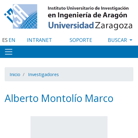
Pasar
al
contenido
principal
ES
EN
INTRANET
SOPORTE
Inicio
Investigadores
Alberto Montolío Marco