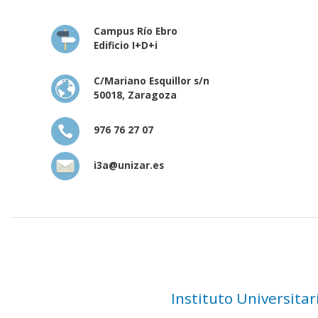
Campus Río Ebro
Edificio I+D+i
C/Mariano Esquillor s/n
50018, Zaragoza
976 76 27 07
i3a@unizar.es
Instituto Universita