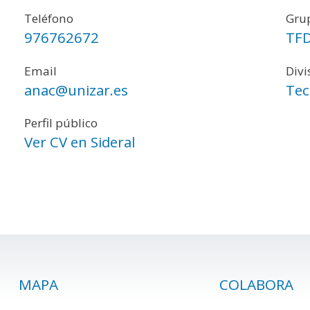
Teléfono
Grup
976762672
TF
Email
Divi
anac@unizar.es
Tec
Perfil público
Ver CV en Sideral
MAPA
COLABORA