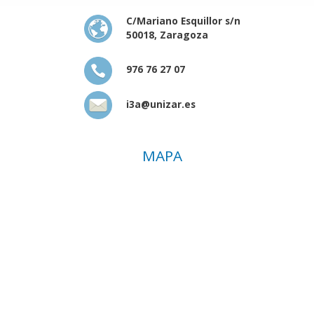
C/Mariano Esquillor s/n
50018, Zaragoza
976 76 27 07
i3a@unizar.es
MAPA