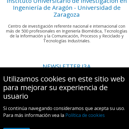
Instituto Universitario de Investigación en
Ingeniería de Aragón - Universidad de
Zaragoza
Centro de investigación referente nacional e internacional con
más de 500 profesionales en Ingeniería Biomédica, Tecnologías
de la Información y la Comunicación, Procesos y Reciclado y
Tecnologías Industriales.
NEWSLETTER I3A
Si deseas recibir nuestro boletín mensual, envíanos un correo a:
Utilizamos cookies en este sitio web
comunicacion.i3a@unizar.es
para mejorar su experiencia de
usuario
Si continúa navegando consideramos que acepta su uso.
Para más información vea la
Política de cookies