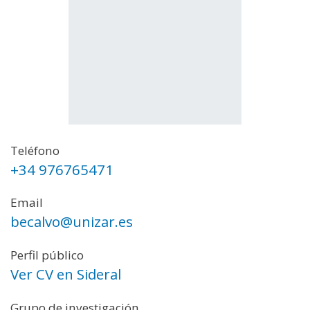
Teléfono
+34 976765471
Email
becalvo@unizar.es
Perfil público
Ver CV en Sideral
Grupo de investigación