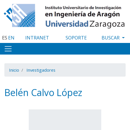
Pasar
al
contenido
principal
ES
EN
INTRANET
SOPORTE
Inicio
Investigadores
Belén Calvo López