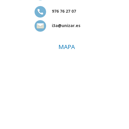
976 76 27 07
i3a@unizar.es
MAPA